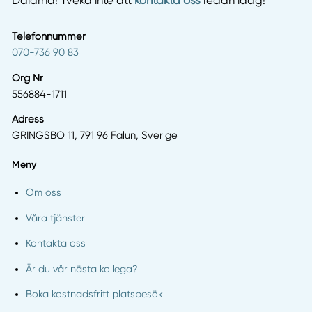
Dalarna! Tveka inte att
kontakta oss
redan idag!
Telefonnummer
070-736 90 83
Org Nr
556884-1711
Adress
GRINGSBO 11, 791 96 Falun, Sverige
Meny
Om oss
Våra tjänster
Kontakta oss
Är du vår nästa kollega?
Boka kostnadsfritt platsbesök