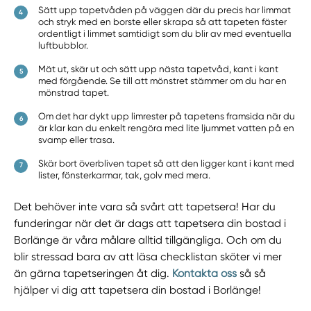
Sätt upp tapetvåden på väggen där du precis har limmat
och stryk med en borste eller skrapa så att tapeten fäster
ordentligt i limmet samtidigt som du blir av med eventuella
luftbubblor.
Mät ut, skär ut och sätt upp nästa tapetvåd, kant i kant
med förgående. Se till att mönstret stämmer om du har en
mönstrad tapet.
Om det har dykt upp limrester på tapetens framsida när du
är klar kan du enkelt rengöra med lite ljummet vatten på en
svamp eller trasa.
Skär bort överbliven tapet så att den ligger kant i kant med
lister, fönsterkarmar, tak, golv med mera.
Det behöver inte vara så svårt att tapetsera! Har du
funderingar när det är dags att tapetsera din bostad i
Borlänge är våra målare alltid tillgängliga. Och om du
blir stressad bara av att läsa checklistan sköter vi mer
än gärna tapetseringen åt dig.
Kontakta oss
så så
hjälper vi dig att tapetsera din bostad i Borlänge!