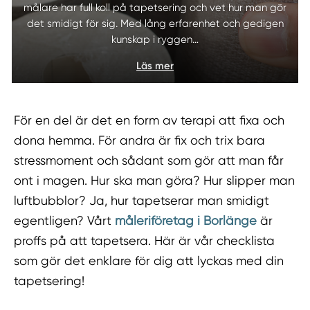
målare har full koll på tapetsering och vet hur man gör
det smidigt för sig. Med lång erfarenhet och gedigen
kunskap i ryggen…
Läs mer
För en del är det en form av terapi att fixa och
dona hemma. För andra är fix och trix bara
stressmoment och sådant som gör att man får
ont i magen. Hur ska man göra? Hur slipper man
luftbubblor? Ja, hur tapetserar man smidigt
egentligen? Vårt
måleriföretag i Borlänge
är
proffs på att tapetsera. Här är vår checklista
som gör det enklare för dig att lyckas med din
tapetsering!