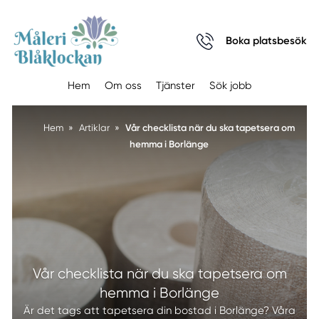
Boka platsbesök
Hem
Om oss
Tjänster
Sök jobb
Vår checklista när du ska tapetsera om
Hem
»
Artiklar
»
hemma i Borlänge
Vår checklista när du ska tapetsera om
hemma i Borlänge
Är det tags att tapetsera din bostad i Borlänge? Våra