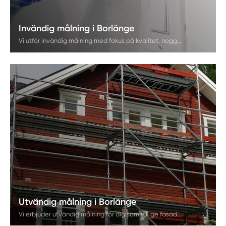
Invändig målning i Borlänge
Vi utför invändig målning med fokus på kvalitet, noggrannhet och personlig service. Våra målare hjälper dig med väggar, tak, lister och våtutrymmen och arbetar alltid med godkända material för lång hållbarhet. Målet är att ge ditt hem ett snyggt och hållbart resultat.
Utvändig målning i Borlänge
Vi erbjuder utvändig målning för dig som vill ge fasaden ett hållbart skydd och ett snyggt helhetsintryck. Våra målare arbetar med beprövade metoder, kvalitetsfärger och noggrann förbehandling för att säkerställa ett långvarigt resultat som står emot väder och vind.