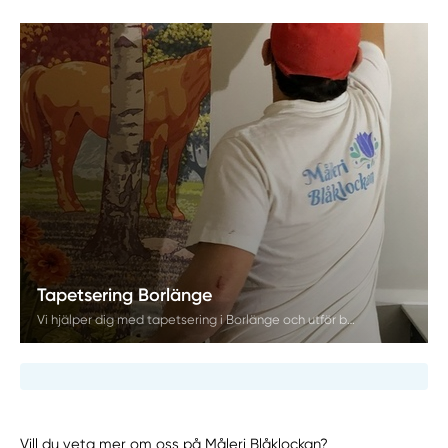
Tapetsering Borlänge
Vi hjälper dig med tapetsering i Borlänge och utför både grundarbete och uppsättning med högsta noggrannhet. Våra målare säkerställer ett jämnt resultat utan luftbubblor, skador eller misspassningar. Vi erbjuder kostnadsfria hembesök och professionell rådgivning inför ditt projekt.
Vill du veta mer om oss på Måleri Blåklockan?