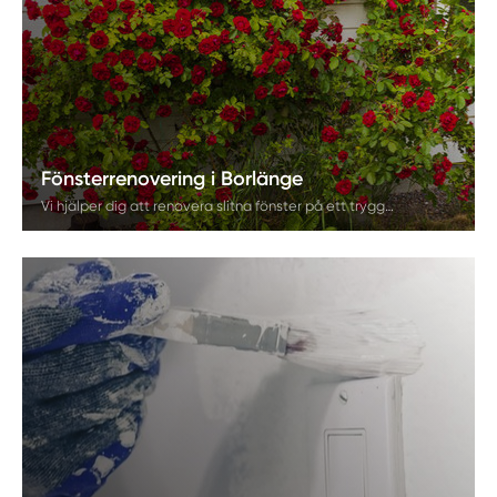
Fönsterrenovering i Borlänge
Vi hjälper dig att renovera slitna fönster på ett tryggt, hållbart och kostnadseffektivt sätt. En fönsterrenovering förlänger livslängden, förbättrar utseendet och kan sänka energikostnaderna. Hos Måleri Blåklockan får du professionell hjälp från första kontakt till färdigt resultat.