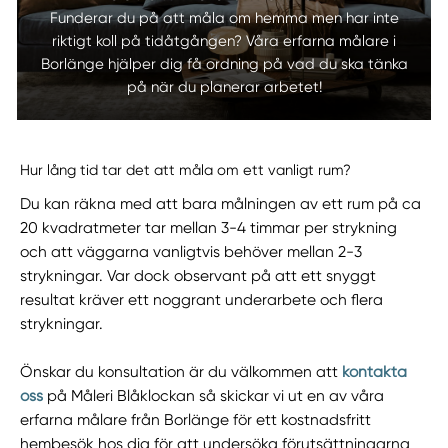
Funderar du på att måla om hemma men har inte
riktigt koll på tidåtgången? Våra erfarna målare i
Borlänge hjälper dig få ordning på vad du ska tänka
på när du planerar arbetet!
Hur lång tid tar det att måla om ett vanligt rum?
Du kan räkna med att bara målningen av ett rum på ca
20 kvadratmeter tar mellan 3-4 timmar per strykning
och att väggarna vanligtvis behöver mellan 2-3
strykningar. Var dock observant på att ett snyggt
resultat kräver ett noggrant underarbete och flera
strykningar.
Önskar du konsultation är du välkommen att
kontakta
oss
på Måleri Blåklockan så skickar vi ut en av våra
erfarna målare från Borlänge för ett kostnadsfritt
hembesök hos dig för att undersöka förutsättningarna