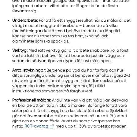
även måste maskeringstejpa exempelvis lister innan du sätter
igång med arbetet vilket ofta tar längre tid än de flesta
förväntar sig.
Underarbete:
För att få ett snyggt resultat när du målar är det
viktigt med ett noggrant förarbete – beroende på vilka
förutsättningar du står med behövs tar det olika lång tid.
Kanske har du tapet som ska tas bort, skruvhål och
ojämnheter som ska spacklas.
Verktyg:
Med rätt verktyg går allt arbete snabbare, kolla först
vad du faktiskt behöver för att bearbeta just din vägg och
sedan de nödvändiga verktygen för just målningen.
Antal strykningar:
Beroende på vad du har för färg och hur
ditt ursprungliga underlag ser ut behöver man oftast göra 2-3
utryckningar för ett jämnt snyggt resultat. Tänk också på att
väggen ska torka mellan strykningarna, följ alltid
instruktionerna som anges på färgburken!
Professionell målare:
Är du inte van vid att måla kan det vara
en bra idé att anlita din lokala målare i Borlänge för att vara
säker på att få ett snyggt och korrekt utfört arbete. Självklart
går det även snabbare för en rutinerad målare att få jobbet
gjort och en annan fördel är att du som privatperson kan
nyttja
ROT-avdrag
med upp till 30% av arbetskostnaden!