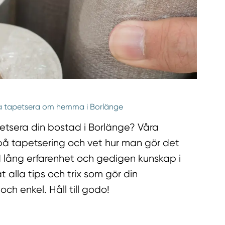
ska tapetsera om hemma i Borlänge
petsera din bostad i Borlänge? Våra
l på tapetsering och vet hur man gör det
d lång erfarenhet och gedigen kunskap i
t alla tips och trix som gör din
ch enkel. Håll till godo!