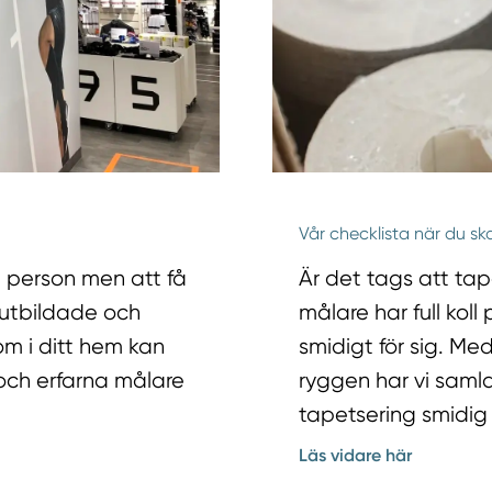
Vår checklista när du 
g person men att få
Är det tags att ta
å utbildade och
målare har full kol
m i ditt hem kan
smidigt för sig. Me
 och erfarna målare
ryggen har vi samla
tapetsering smidig o
Läs vidare här