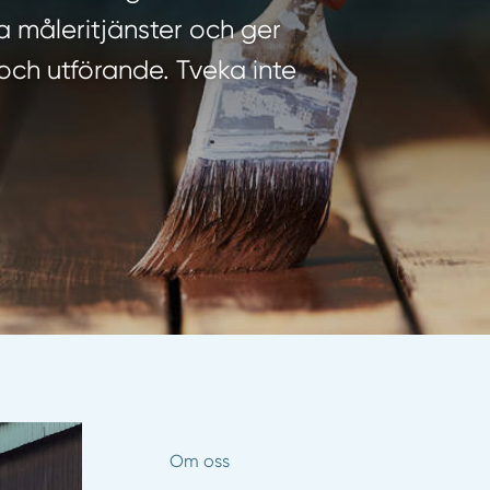
ra måleritjänster och ger
och utförande. Tveka inte
Om oss