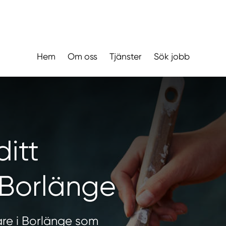
Hem
Om oss
Tjänster
Sök jobb
ditt
 Borlänge
are i Borlänge som