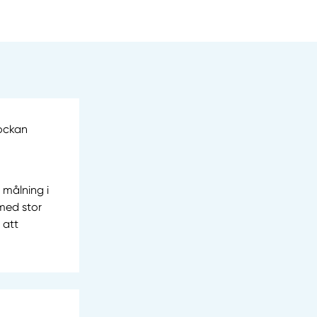
lockan
 målning i
med stor
 att