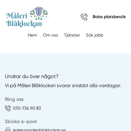
Boka platsbesök
Hem
Om oss
Tjänster
Sök jobb
Undrar du över något?
Vi på Måleri Blåklockan svarar snabbt alla vardagar.
Ring oss
070-736 90 83
Skicka e-post
jerker@maleriblaklockan.se